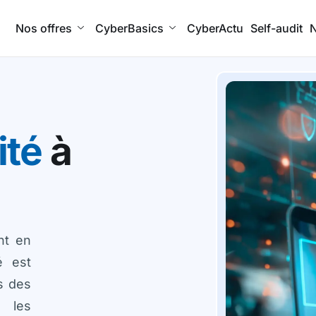
Nos offres
CyberBasics
CyberActu
Self-audit
N
ité
à
nt en
é est
s des
 les