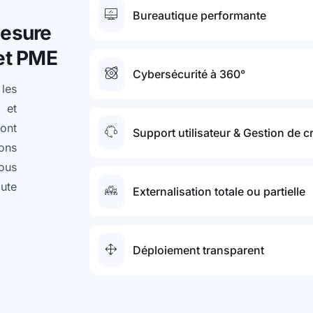
Bureautique performante
mesure
 et PME
Cybersécurité à 360°
les
 et
ont
Support utilisateur & Gestion de c
ons
ous
oute
Externalisation totale ou partielle
Déploiement transparent