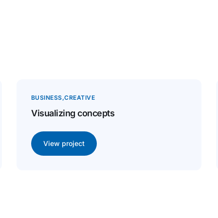
BUSINESS
CREATIVE
Visualizing concepts
View project