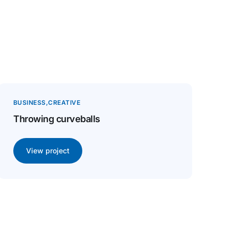
BUSINESS
CREATIVE
Throwing curveballs
View project