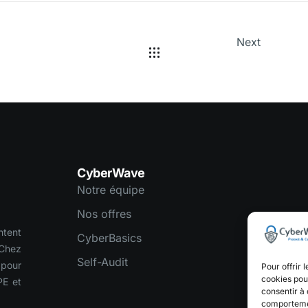
Next
CyberWave
Notre équipe
Nos offres
tent
CyberBasics
Chez
Self-Audit
 pour
Pour offrir 
cookies pour
PE et
consentir à 
comportement