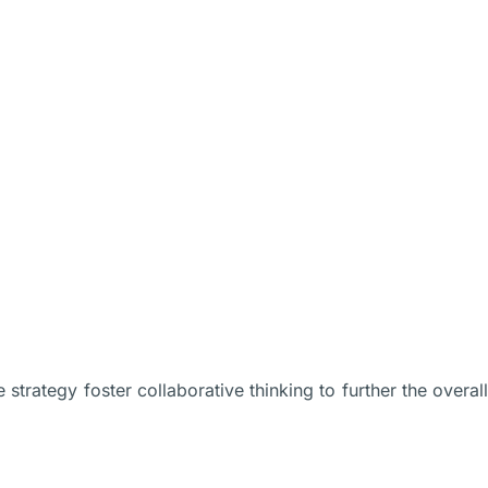
otre équipe
Contact
Démarrez votre essai
trategy foster collaborative thinking to further the overall