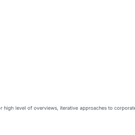
Nos offres
CyberBasics
CyberActu
Self-audit
N
high level of overviews, iterative approaches to corporate s